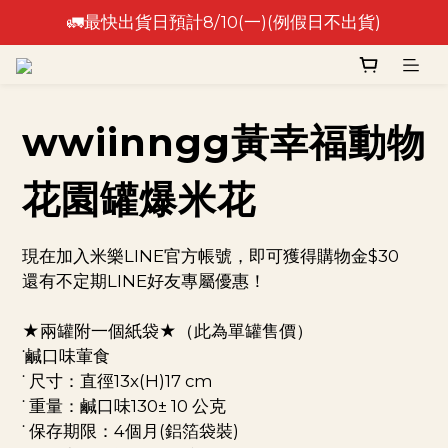
🚛最快出貨日預計8/10(一)(例假日不出貨)
🚛最快出貨日預計8/10(一)(例假日不出貨)
⚠️出貨日非到貨日，實際到貨依物流作業時間為準⚠️
🚛最快出貨日預計8/10(一)(例假日不出貨)
wwiinngg黃幸福動物
花園罐爆米花
現在加入米樂LINE官方帳號，即可獲得購物金$30
還有不定期LINE好友專屬優惠！
★兩罐附一個紙袋★（此為單罐售價）
˙鹹口味葷食
˙ 尺寸：直徑13x(H)17 cm 
˙ 重量：鹹口味130± 10 公克
˙ 保存期限：4個月(鋁箔袋裝) 