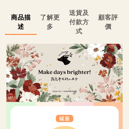
送貨及
商品描
了解更
顧客評
付款方
述
多
價
式