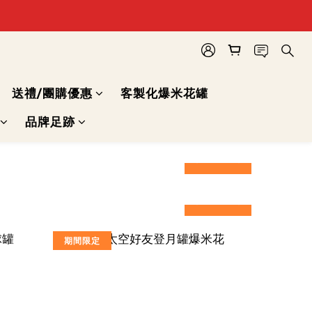
送禮/團購優惠
客製化爆米花罐
品牌足跡
prev
next
prev
next
prev
next
期間限定