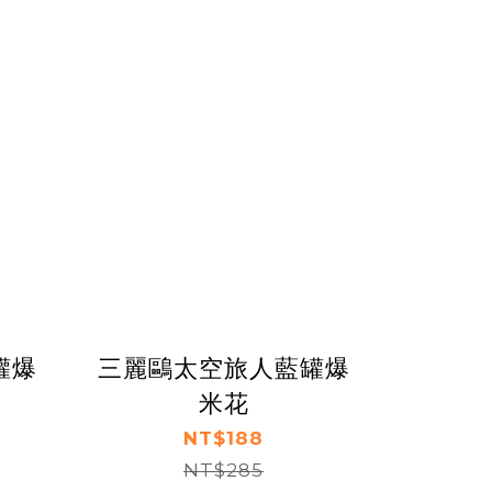
罐爆
三麗鷗太空旅人藍罐爆
米花
NT$188
NT$285