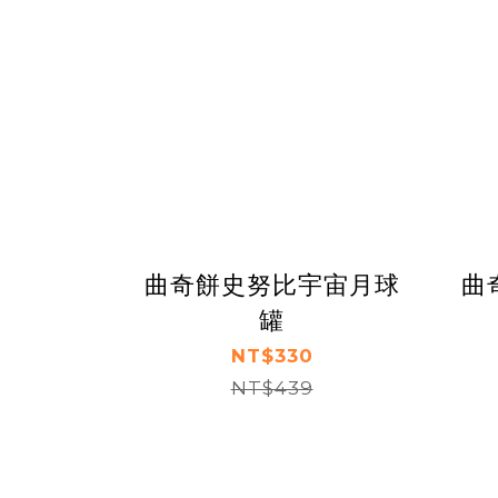
曲奇餅史努比宇宙月球
曲
罐
NT$330
NT$439