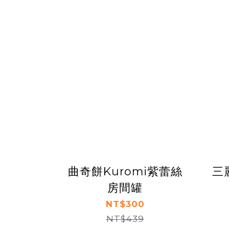
曲奇餅Kuromi紫蕾絲
三
房間罐
NT$300
NT$439