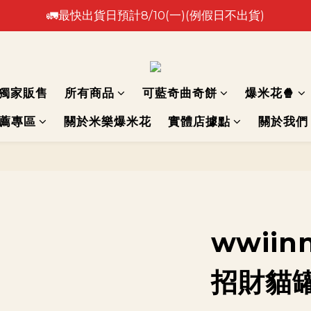
🚛最快出貨日預計8/10(一)(例假日不出貨)
🚛最快出貨日預計8/10(一)(例假日不出貨)
⚠️出貨日非到貨日，實際到貨依物流作業時間為準⚠️
🚛最快出貨日預計8/10(一)(例假日不出貨)
獨家販售
所有商品
可藍奇曲奇餅
爆米花🍿
推薦專區
關於米樂爆米花
實體店據點
關於我們
wwii
招財貓