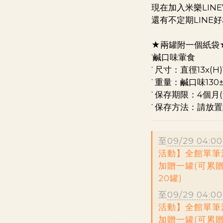
現在加入米樂LIN
還有不定期LINE
★兩罐附一個紙袋
˙鹹口味葷食
˙ 尺寸：直徑13x(H)1
˙ 重量：鹹口味130±
˙ 保存期限：4個月(
˙ 保存方法：請放
至
09/29 04:00
活動】全館單筆滿
加贈一罐(可累贈
20罐)
至
09/29 04:00
活動】全館單筆滿
加贈一罐(可累贈