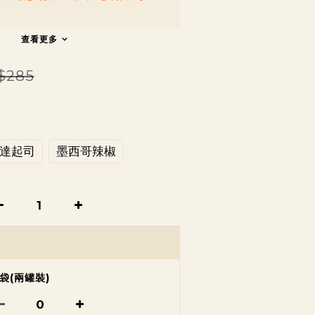
查看更多
$285
達起司
墨西哥辣椒
袋(兩罐裝)