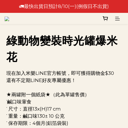
🚛最快出貨日預計8/10(一)(例假日不出貨)
🚛最快出貨日預計8/10(一)(例假日不出貨)
⚠️出貨日非到貨日，實際到貨依物流作業時間為準⚠️
🚛最快出貨日預計8/10(一)(例假日不出貨)
綠動物變裝時光罐爆米
花
現在加入米樂LINE官方帳號，即可獲得購物金$30
還有不定期LINE好友專屬優惠！
★兩罐附一個紙袋★（此為單罐售價）
˙鹹口味葷食
˙ 尺寸：直徑13x(H)17 cm 
˙ 重量：鹹口味130± 10 公克
˙ 保存期限：4個月(鋁箔袋裝) 