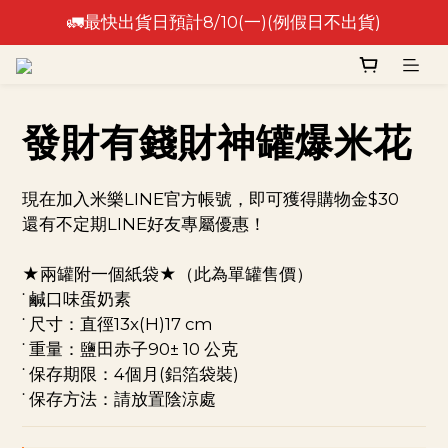
🚛最快出貨日預計8/10(一)(例假日不出貨)
🚛最快出貨日預計8/10(一)(例假日不出貨)
⚠️出貨日非到貨日，實際到貨依物流作業時間為準⚠️
🚛最快出貨日預計8/10(一)(例假日不出貨)
發財有錢財神罐爆米花
現在加入米樂LINE官方帳號，即可獲得購物金$30
還有不定期LINE好友專屬優惠！
★兩罐附一個紙袋★（此為單罐售價）
˙ 鹹口味蛋奶素
˙ 尺寸：直徑13x(H)17 cm 
˙ 重量：鹽田赤子90± 10 公克
˙ 保存期限：4個月(鋁箔袋裝) 
˙ 保存方法：請放置陰涼處