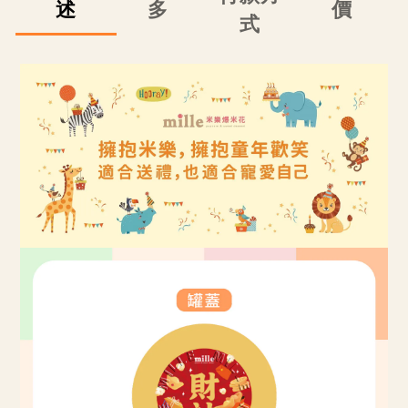
述
多
價
式