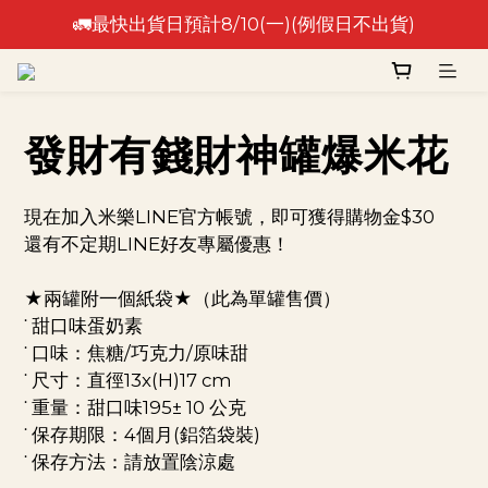
🚛最快出貨日預計8/10(一)(例假日不出貨)
🚛最快出貨日預計8/10(一)(例假日不出貨)
⚠️出貨日非到貨日，實際到貨依物流作業時間為準⚠️
🚛最快出貨日預計8/10(一)(例假日不出貨)
發財有錢財神罐爆米花
現在加入米樂LINE官方帳號，即可獲得購物金$30
還有不定期LINE好友專屬優惠！
★兩罐附一個紙袋★（此為單罐售價）
˙ 甜口味蛋奶素
˙ 口味：焦糖/巧克力/原味甜
˙ 尺寸：直徑13x(H)17 cm 
˙ 重量：甜口味195± 10 公克
˙ 保存期限：4個月(鋁箔袋裝) 
˙ 保存方法：請放置陰涼處