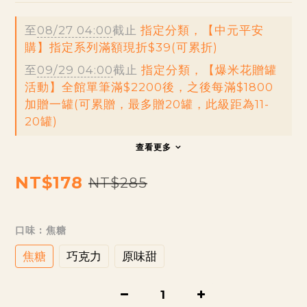
至
08/27 04:00
截止
指定分類，【中元平安
購】指定系列滿額現折$39(可累折)
至
09/29 04:00
截止
指定分類，【爆米花贈罐
活動】全館單筆滿$2200後，之後每滿$1800
加贈一罐(可累贈，最多贈20罐，此級距為11-
20罐)
查看更多
NT$178
NT$285
口味
: 焦糖
焦糖
巧克力
原味甜