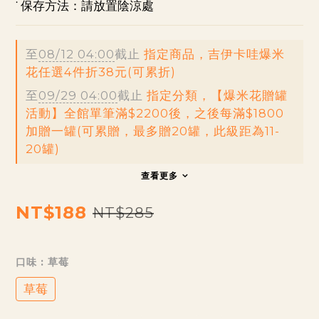
˙ 保存方法：請放置陰涼處
至
08/12 04:00
截止
指定商品，吉伊卡哇爆米
花任選4件折38元(可累折)
至
09/29 04:00
截止
指定分類，【爆米花贈罐
活動】全館單筆滿$2200後，之後每滿$1800
加贈一罐(可累贈，最多贈20罐，此級距為11-
20罐)
查看更多
NT$188
NT$285
口味
: 草莓
草莓