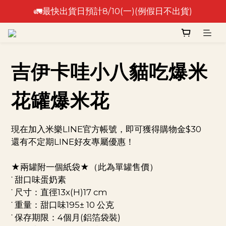
🚛最快出貨日預計8/10(一)(例假日不出貨)
🚛最快出貨日預計8/10(一)(例假日不出貨)
⚠️出貨日非到貨日，實際到貨依物流作業時間為準⚠️
🚛最快出貨日預計8/10(一)(例假日不出貨)
吉伊卡哇小八貓吃爆米
花罐爆米花
現在加入米樂LINE官方帳號，即可獲得購物金$30
還有不定期LINE好友專屬優惠！
★兩罐附一個紙袋★（此為單罐售價）
˙ 甜口味蛋奶素
˙ 尺寸：直徑13x(H)17 cm 
˙ 重量：甜口味195± 10 公克
˙ 保存期限：4個月(鋁箔袋裝) 