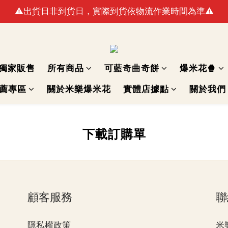
⚠️出貨日非到貨日，實際到貨依物流作業時間為準⚠️
🚛最快出貨日預計8/10(一)(例假日不出貨)
🚛最快出貨日預計8/10(一)(例假日不出貨)
獨家販售
所有商品
可藍奇曲奇餅
爆米花🍿
推薦專區
關於米樂爆米花
實體店據點
關於我們
下載訂購單
顧客服務
聯
隱私權政策
米