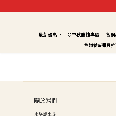
最新優惠
🌕中秋贈禮專區
官網
💐婚禮&彌月
關於我們
米樂爆米花