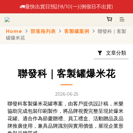
🚛最快出貨日預計8/10(一)(例假日不出貨)
🚛最快出貨日預計8/10(一)(例假日不出貨)
⚠️出貨日非到貨日，實際到貨依物流作業時間為準⚠️
Home
部落格列表
客製罐案例
聯發科｜客製
🚛最快出貨日預計8/10(一)(例假日不出貨)
罐爆米花
文章分類
聯發科｜客製罐爆米花
2026-06-25
聯發科客製爆米花罐專案，由客戶提供設計稿，米樂
協助完成包裝印刷製作，將品牌視覺完整呈現於爆米
花罐。適合作為節慶贈禮、員工禮盒、活動贈品及品
牌推廣使用，兼具品牌識別與實用價值，展現企業形