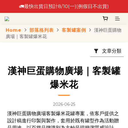
🚛最快出貨日預計8/10(一)(例假日不出貨)
🚛最快出貨日預計8/10(一)(例假日不出貨)
⚠️出貨日非到貨日，實際到貨依物流作業時間為準⚠️
Home
部落格列表
客製罐案例
漢神巨蛋購物
🚛最快出貨日預計8/10(一)(例假日不出貨)
廣場｜客製罐爆米花
文章分類
漢神巨蛋購物廣場｜客製罐
爆米花
2026-06-25
漢神巨蛋購物廣場客製爆米花罐專案，依客戶提供之
設計稿進行印製與製作，套用於既有罐型作為活動贈
品用途。以百貨品牌識別為主軸呈現簡潔質感設計，