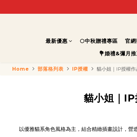
最新優惠
🌕中秋贈禮專區
官網
💐婚禮&彌月
Home
部落格列表
IP授權
貓小姐｜IP授權
貓小姐｜I
以優雅貓系角色風格為主，結合精緻插畫設計，營