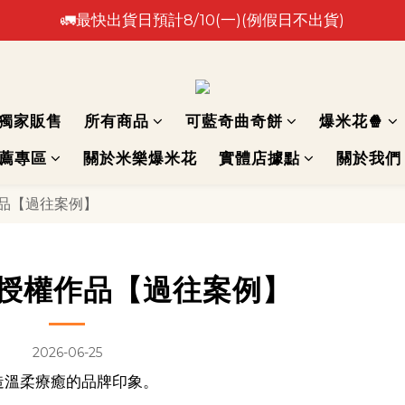
🚛最快出貨日預計8/10(一)(例假日不出貨)
🚛最快出貨日預計8/10(一)(例假日不出貨)
⚠️出貨日非到貨日，實際到貨依物流作業時間為準⚠️
🚛最快出貨日預計8/10(一)(例假日不出貨)
獨家販售
所有商品
可藍奇曲奇餅
爆米花🍿
推薦專區
關於米樂爆米花
實體店據點
關於我們
作品【過往案例】
P授權作品【過往案例】
2026-06-25
造溫柔療癒的品牌印象。