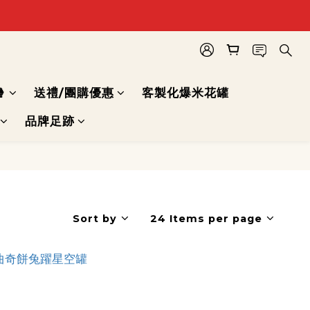

送禮/團購優惠
客製化爆米花罐
品牌足跡
Sort by
24 Items per page