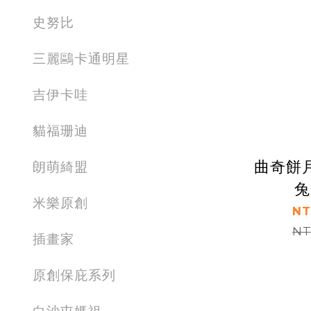
史努比
三麗鷗卡通明星
吉伊卡哇
貓福珊迪
曲奇餅
朗萌綺盟
兔
米樂原創
NT
NT
插畫家
原創保庇系列