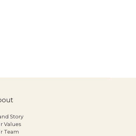
bout
and Story
r Values
r Team