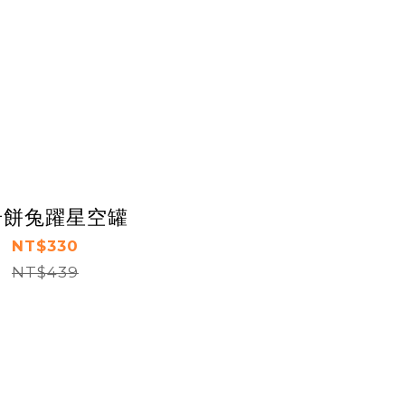
奇餅兔躍星空罐
NT$330
NT$439