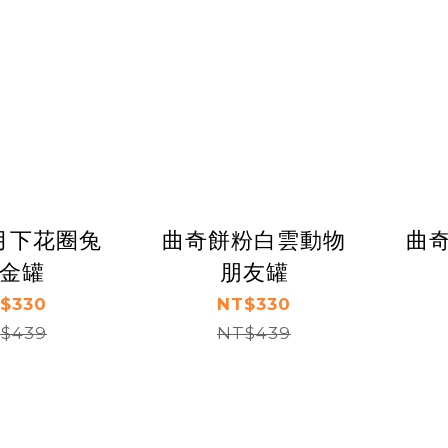
月下花圈兔
曲奇餅粉白雲動物
曲
金罐
朋友罐
$330
NT$330
$439
NT$439