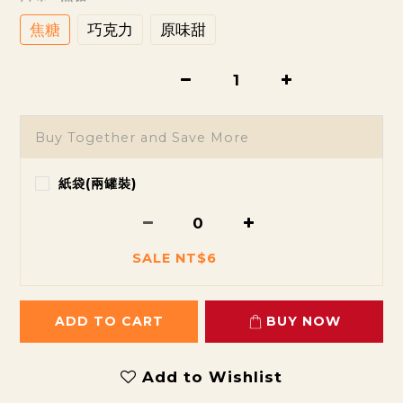
焦糖
巧克力
原味甜
Buy Together and Save More
紙袋(兩罐裝)
SALE NT$6
ADD TO CART
BUY NOW
Add to Wishlist