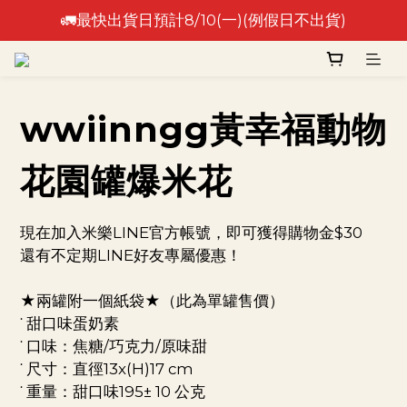
🚛最快出貨日預計8/10(一)(例假日不出貨)
🚛最快出貨日預計8/10(一)(例假日不出貨)
⚠️出貨日非到貨日，實際到貨依物流作業時間為準⚠️
🚛最快出貨日預計8/10(一)(例假日不出貨)
wwiinngg黃幸福動物
花園罐爆米花
現在加入米樂LINE官方帳號，即可獲得購物金$30
還有不定期LINE好友專屬優惠！
★兩罐附一個紙袋★（此為單罐售價）
˙ 甜口味蛋奶素
˙ 口味：焦糖/巧克力/原味甜
˙ 尺寸：直徑13x(H)17 cm 
˙ 重量：甜口味195± 10 公克