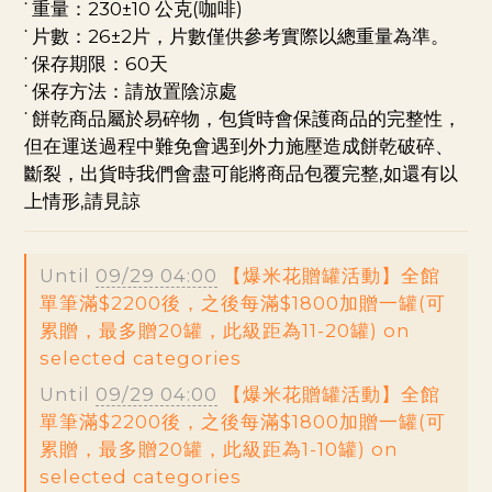
˙ 重量：230±10 公克(咖啡)
˙ 片數：26±2片，片數僅供參考實際以總重量為準。
˙ 保存期限：60天
˙ 保存方法：請放置陰涼處
˙ 餅乾商品屬於易碎物，包貨時會保護商品的完整性，
但在運送過程中難免會遇到外力施壓造成餅乾破碎、
斷裂，出貨時我們會盡可能將商品包覆完整,如還有以
上情形,請見諒
Until
09/29 04:00
【爆米花贈罐活動】全館
單筆滿$2200後，之後每滿$1800加贈一罐(可
累贈，最多贈20罐，此級距為11-20罐) on
selected categories
Until
09/29 04:00
【爆米花贈罐活動】全館
單筆滿$2200後，之後每滿$1800加贈一罐(可
累贈，最多贈20罐，此級距為1-10罐) on
selected categories