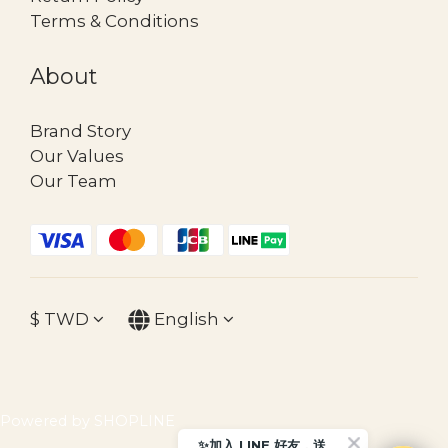
Terms & Conditions
About
Brand Story
Our Values
Our Team
$
TWD
English
Powered by SHOPLINE
✨加入 LINE 好友，送 $30 購物金