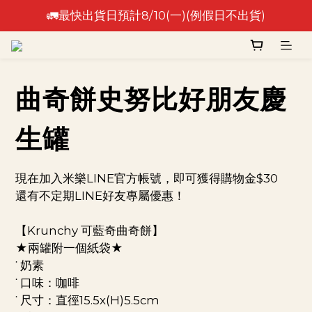
🚛最快出貨日預計8/10(一)(例假日不出貨)
🚛最快出貨日預計8/10(一)(例假日不出貨)
⚠️出貨日非到貨日，實際到貨依物流作業時間為準⚠️
🚛最快出貨日預計8/10(一)(例假日不出貨)
曲奇餅史努比好朋友慶
生罐
現在加入米樂LINE官方帳號，即可獲得購物金$30
還有不定期LINE好友專屬優惠！
【Krunchy 可藍奇曲奇餅】
★兩罐附一個紙袋★
˙ 奶素
˙ 口味：咖啡
˙ 尺寸：直徑15.5x(H)5.5cm 