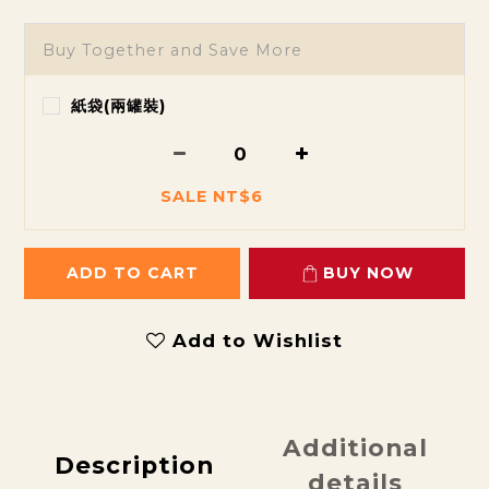
Buy Together and Save More
紙袋(兩罐裝)
SALE NT$6
ADD TO CART
BUY NOW
Add to Wishlist
Additional
Description
details