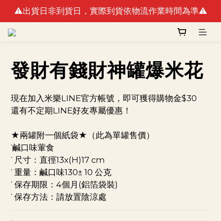
⚠️出貨日非到貨日，實際到貨依物流作業時間為準⚠️
🚛最快出貨日預計8/10(一)(例假日不出貨)
🚛最快出貨日預計8/10(一)(例假日不出貨)
發財有錢財神罐爆米花
現在加入米樂LINE官方帳號，即可獲得購物金$30
還有不定期LINE好友專屬優惠！
★兩罐附一個紙袋★（此為單罐售價）
˙鹹口味葷食
˙ 尺寸：直徑13x(H)17 cm 
˙ 重量：鹹口味130± 10 公克
˙ 保存期限：4個月(鋁箔袋裝) 
˙ 保存方法：請放置陰涼處