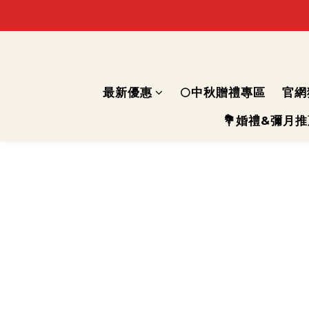
最新優惠
🌕中秋贈禮專區
官網
💐婚禮&彌月