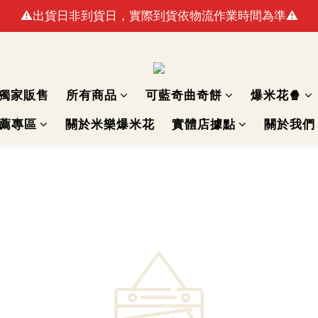
⚠️出貨日非到貨日，實際到貨依物流作業時間為準⚠️
🚛最快出貨日預計8/10(一)(例假日不出貨)
🚛最快出貨日預計8/10(一)(例假日不出貨)
獨家販售
所有商品
可藍奇曲奇餅
爆米花🍿
推薦專區
關於米樂爆米花
實體店據點
關於我們