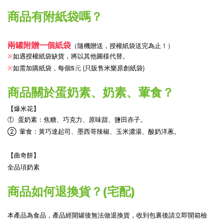
商品有附紙袋嗎？
兩罐附贈一個紙袋
（隨機贈送，授權紙袋送完為止！）
如遇授權紙袋缺貨，將以其他圖樣代替。
※
※
如需加購紙袋，每個
5
元
(只販售米樂原創紙袋)
商品關於蛋奶素、奶素、葷食？
【爆米花】
① 蛋奶素：焦糖、巧克力、原味甜、鹽田赤子。
② 葷食：黃巧達起司、墨西哥辣椒、玉米濃湯
、酸奶洋蔥
。
【曲奇餅】
全品項奶素
商品如何退換貨？(宅配)
本產品為食品，產品經開罐後無法做退換貨，收到包裏後請立即開箱檢