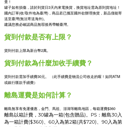
查！
罐子如有損傷，請於到貨日3天內來電換貨，換貨地址需為原到貨地址！
國內訂單(收/取件地為臺灣)，商品若已攜至國外欲辦理換貨，新品僅能寄
送至臺灣(無法寄送海外)。
建議您務必確認商品無瑕後再帶離臺灣。
貨到付款是否有上限？
貨到付款上限為新台幣2萬。
貨到付款為什麼加收手續費？
貨到付款需加手續費30元。 （此手續費是物流公司收走的喔！如同ATM
或銀行匯款手續費）
離島運費是如何計算？
離島無享有免運優惠，金門、馬祖、澎湖等離島地區，每箱運費$360
離島以箱計費，30罐為一箱(包含贈品)。PS：離島30入
為一箱計費($360)、60入為第2箱(共$720)、90入為第