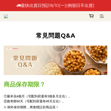
🚛最快出貨日預計8/10(一)(例假日不出貨)
🚛最快出貨日預計8/10(一)(例假日不出貨)
⚠️出貨日非到貨日，實際到貨依物流作業時間為準⚠️
🚛最快出貨日預計8/10(一)(例假日不出貨)
常見問題Q&A
商品保存期限？
①爆米花4個月（宅配到府還有3個多月左右）。
②曲奇餅60天（宅配到府還有45天左右）。
※ 例外保存期限，將會標註於商品頁！