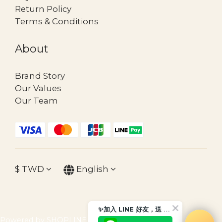
Return Policy
Terms & Conditions
About
Brand Story
Our Values
Our Team
$
TWD
English
✨加入 LINE 好友，送 $30 購物金
Powered by SHOPLINE