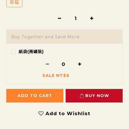
草莓
Buy Together and Save More
紙袋(兩罐裝)
SALE NT$6
ADD TO CART
BUY NOW
Add to Wishlist