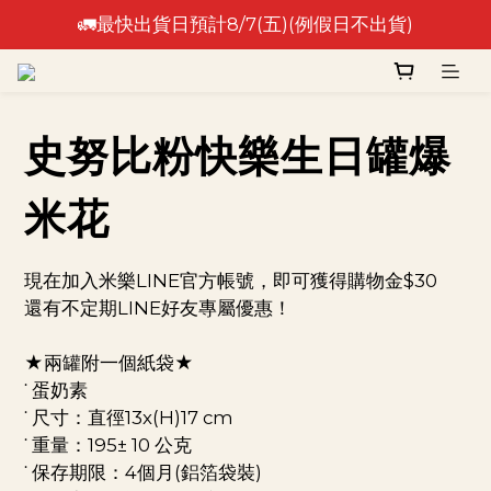
🚛最快出貨日預計8/7(五)(例假日不出貨)
🚛最快出貨日預計8/7(五)(例假日不出貨)
⚠️出貨日非到貨日，實際到貨依物流作業時間為準⚠️
🚛最快出貨日預計8/7(五)(例假日不出貨)
史努比粉快樂生日罐爆
米花
現在加入米樂LINE官方帳號，即可獲得購物金$30
還有不定期LINE好友專屬優惠！
★兩罐附一個紙袋★
˙ 蛋奶素
˙ 尺寸：直徑13x(H)17 cm 
˙ 重量：195± 10 公克
˙ 保存期限：4個月(鋁箔袋裝) 